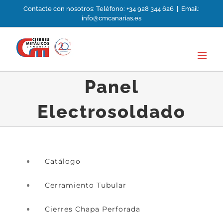
Saltar
Contacte con nosotros: Teléfono: +34 928 344 626
|
Email:
info@cmcanarias.es
al
contenido
Panel
Electrosoldado
Catálogo
Cerramiento Tubular
Cierres Chapa Perforada