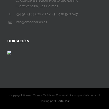
C/Gueldera,1 35600 Puerto del Rosario
Fuerteventura, Las Palmas
+34 928 344 626 / Fax: +34 928 548 047
info@cmcanarias.es
UBICACIÓN
Copyright © 2020 Cierres Metálicos Canarias | Diseño por
Ordenatech
|
Hosting por
FuerteHost