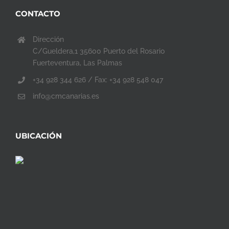
CONTACTO
Dirección
C/Gueldera,1 35600 Puerto del Rosario
Fuerteventura, Las Palmas
+34 928 344 626 / Fax: +34 928 548 047
info@cmcanarias.es
UBICACIÓN