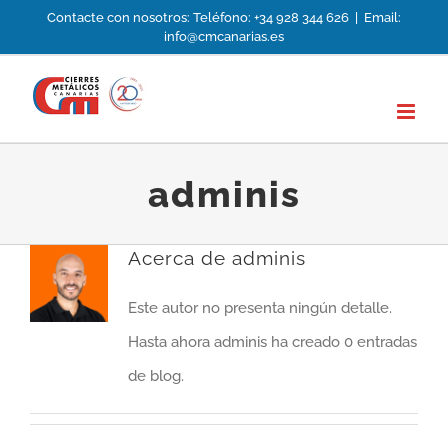
Saltar
Contacte con nosotros: Teléfono: +34 928 344 626
|
Email:
info@cmcanarias.es
al
contenido
adminis
Acerca de
adminis
Este autor no presenta ningún detalle.
Hasta ahora adminis ha creado 0 entradas
de blog.